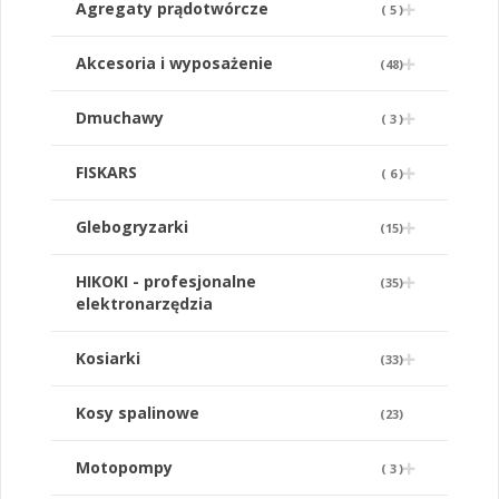
Agregaty prądotwórcze
(
5
)
Akcesoria i wyposażenie
(
48
)
Dmuchawy
(
3
)
FISKARS
(
6
)
Glebogryzarki
(
15
)
HIKOKI - profesjonalne
(
35
)
elektronarzędzia
Kosiarki
(
33
)
Kosy spalinowe
(
23
)
Motopompy
(
3
)