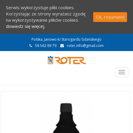
Serwis wykorzystuje pliki cookies.
Korzystając ze strony wyrażasz zgodę
Ok, rozumiem
na wykorzystywanie plików cookies.
dowiedz się więcej.
Polska, Janowo k/ Starogardu Gdańskiego
58 562 89 79
roter.info@gmail.com
Togg
navig