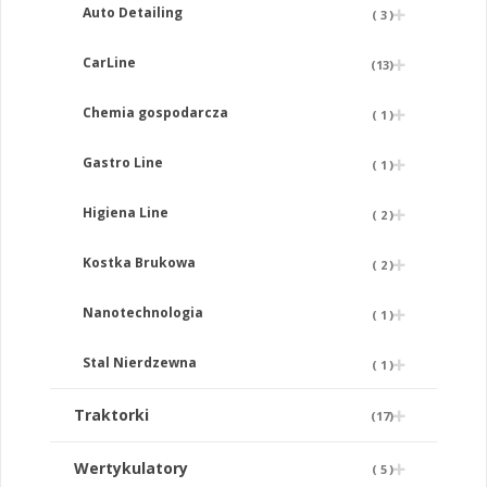
Auto Detailing
(
3
)
CarLine
(
13
)
Chemia gospodarcza
(
1
)
Gastro Line
(
1
)
Higiena Line
(
2
)
Kostka Brukowa
(
2
)
Nanotechnologia
(
1
)
Stal Nierdzewna
(
1
)
Traktorki
(
17
)
Wertykulatory
(
5
)