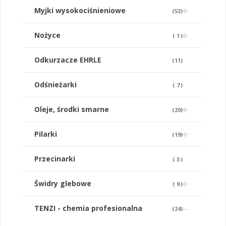
Myjki wysokociśnieniowe
(
53
)
Nożyce
(
1
)
Odkurzacze EHRLE
(
11
)
Odśnieżarki
(
7
)
Oleje, środki smarne
(
20
)
Pilarki
(
19
)
Przecinarki
(
3
)
Świdry glebowe
(
9
)
TENZI - chemia profesionalna
(
24
)