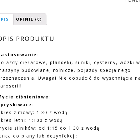
PIS
OPINIE (0)
OPIS PRODUKTU
Zastosowanie
:
Pojazdy ciężarowe, plandeki, silniki, cysterny, wózki 
maszyny budowlane, rolnicze, pojazdy specjalnego
przeznaczenia. Uwaga! Nie dopuścić do wyschnięcia n
aroserii!
Mycie ciśnieniowe
:
Spryskiwacz
:
okres zimowy: 1:30 z wodą
okres letni: 1:100 z wodą
mycie silników: od 1:15 do 1:30 z wodą
lanca do piany lub dezynfekcji: