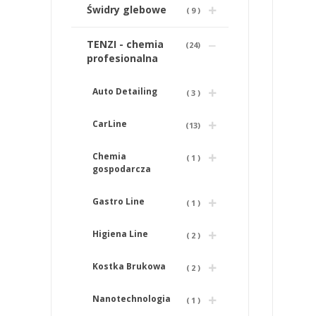
Świdry glebowe
(
9
)
TENZI - chemia
(
24
)
profesionalna
Auto Detailing
(
3
)
CarLine
(
13
)
Chemia
(
1
)
gospodarcza
Gastro Line
(
1
)
Higiena Line
(
2
)
Kostka Brukowa
(
2
)
Nanotechnologia
(
1
)