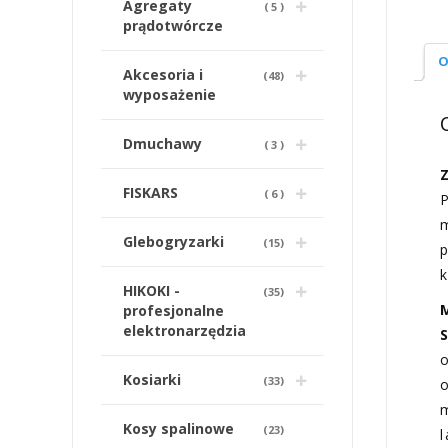
Agregaty
(
5
)
prądotwórcze
O
Akcesoria i
(
48
)
wyposażenie
Dmuchawy
(
3
)
FISKARS
(
6
)
Glebogryzarki
(
15
)
k
HIKOKI -
(
35
)
profesjonalne
elektronarzędzia
Kosiarki
(
33
)
Kosy spalinowe
(
23
)