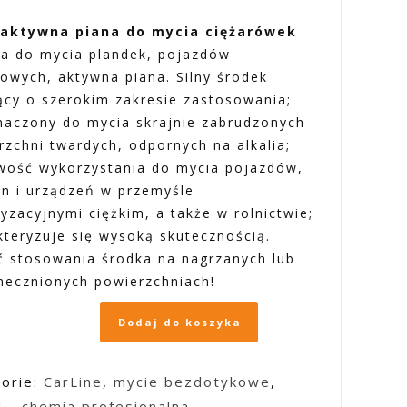
 aktywna piana do mycia ciężarówek
a do mycia plandek, pojazdów
rowych, aktywna piana. Silny środek
ący o szerokim zakresie zastosowania;
naczony do mycia skrajnie zabrudzonych
rzchni twardych, odpornych na alkalia;
wość wykorzystania do mycia pojazdów,
n i urządzeń w przemyśle
yzacyjnymi ciężkim, a także w rolnictwie;
kteryzuje się wysoką skutecznością.
ć stosowania środka na nagrzanych lub
necznionych powierzchniach!
Dodaj do koszyka
orie:
CarLine
,
mycie bezdotykowe
,
 - chemia profesionalna