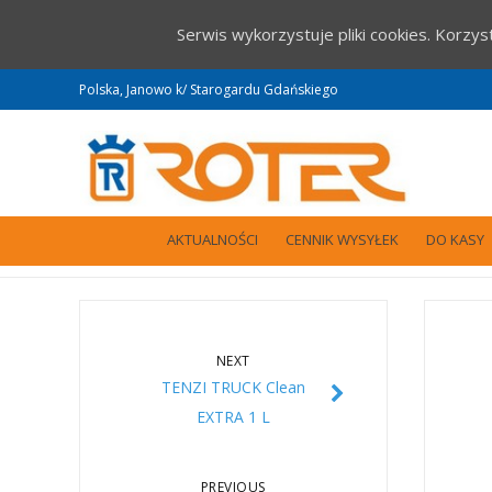
Serwis wykorzystuje pliki cookies. Korzy
Polska, Janowo k/ Starogardu Gdańskiego
AKTUALNOŚCI
CENNIK WYSYŁEK
DO KASY
NEXT
TENZI TRUCK Clean
EXTRA 1 L
PREVIOUS