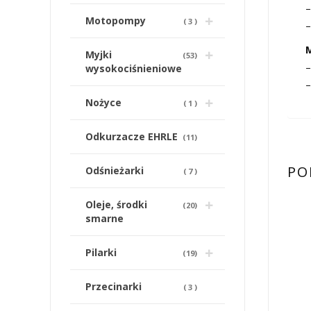
Motopompy
(
3
)
Myjki
(
53
)
wysokociśnieniowe
Nożyce
(
1
)
Odkurzacze EHRLE
(
11
)
PO
Odśnieżarki
(
7
)
Oleje, środki
(
20
)
smarne
Pilarki
(
19
)
Przecinarki
(
3
)