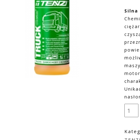
Silna
Chemi
cięża
czysz
przez
powie
możli
maszy
motor
chara
Unika
nasło
Kateg
TENZI