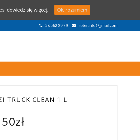
ies.
dowiedz się więcej.
Ok, rozumiem
58 562 89 79
roter.info@gmail.com
ZI TRUCK CLEAN 1 L
.50
zł