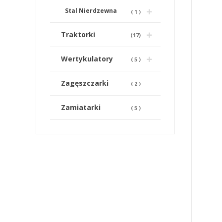
Stal Nierdzewna
(
1
)
Traktorki
(
17
)
Wertykulatory
(
5
)
Zagęszczarki
(
2
)
Zamiatarki
(
5
)